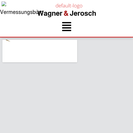
Vermessungsbüro
Wagner
&
Jerosch